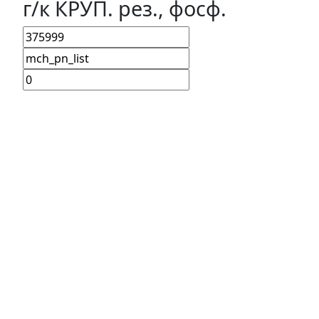
г/к КРУП. рез., фосф.