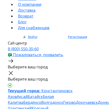
О компании
Доставка
Возврат
Блог
Для снабженцев
Войти
Регистрация
Call-центр
8 (800) 550-30-60
Пожаловаться, похвалить
Выберите ваш город
Выберите ваш город
Текущий город:
Константиновск
Азов
Аксай
Батайск
Белая
Калитва
Бердянск
Волгодонск
Гуково
Докучаевск
Доне
Шахтинский
Красный