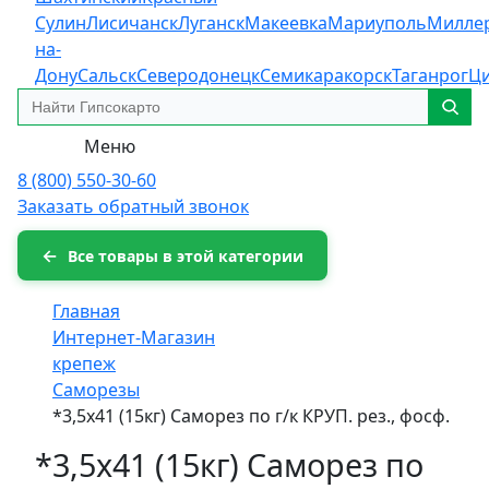
Сулин
Лисичанск
Луганск
Макеевка
Мариуполь
Милле
на-
Дону
Сальск
Северодонецк
Семикаракорск
Таганрог
Ц
Меню
8 (800) 550-30-60
Заказать обратный звонок
Все товары в этой категории
Главная
Интернет-Магазин
крепеж
Саморезы
*3,5х41 (15кг) Саморез по г/к КРУП. рез., фосф.
*3,5х41 (15кг) Саморез по