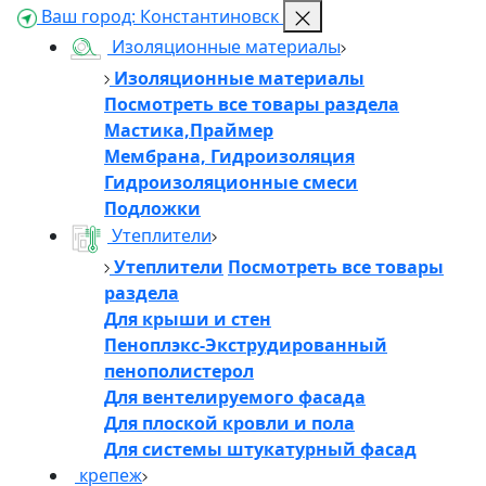
Ваш город:
Константиновск
Изоляционные материалы
Изоляционные материалы
Посмотреть все товары раздела
Мастика,Праймер
Мембрана, Гидроизоляция
Гидроизоляционные смеси
Подложки
Утеплители
Утеплители
Посмотреть все товары
раздела
Для крыши и стен
Пеноплэкс-Экструдированный
пенополистерол
Для вентелируемого фасада
Для плоской кровли и пола
Для системы штукатурный фасад
крепеж