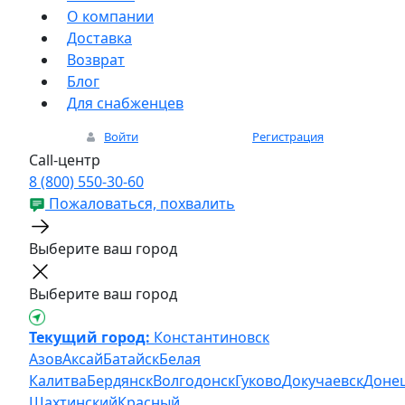
О компании
Доставка
Возврат
Блог
Для снабженцев
Войти
Регистрация
Call-центр
8 (800) 550-30-60
Пожаловаться, похвалить
Выберите ваш город
Выберите ваш город
Текущий город:
Константиновск
Азов
Аксай
Батайск
Белая
Калитва
Бердянск
Волгодонск
Гуково
Докучаевск
Доне
Шахтинский
Красный