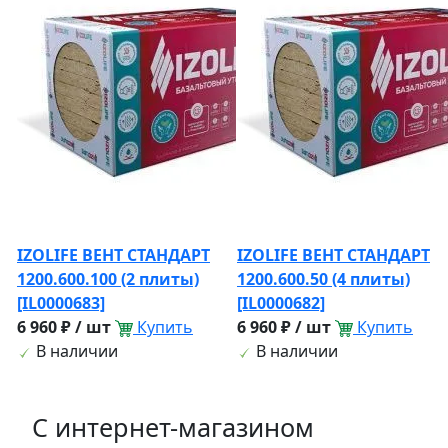
IZOLIFE ВЕНТ СТАНДАРТ
IZOLIFE ВЕНТ СТАНДАРТ
1200.600.100 (2 плиты)
1200.600.50 (4 плиты)
[IL0000683]
[IL0000682]
6 960 ₽ / шт
Купить
6 960 ₽ / шт
Купить
В наличии
В наличии
C интернет-магазином