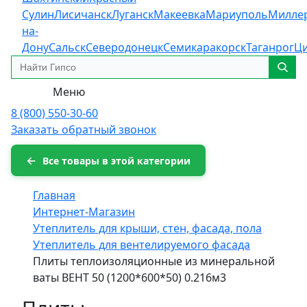
Сулин
Лисичанск
Луганск
Макеевка
Мариуполь
Милле
на-
Дону
Сальск
Северодонецк
Семикаракорск
Таганрог
Ц
Меню
8 (800) 550-30-60
Заказать обратный звонок
Все товары в этой категории
Главная
Интернет-Магазин
Утеплитель для крыши, стен, фасада, пола
Утеплитель для вентелируемого фасада
Плиты теплоизоляционные из минеральной
ваты ВЕНТ 50 (1200*600*50) 0.216м3