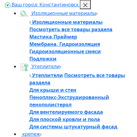
Ваш город:
Константиновск
Изоляционные материалы
Изоляционные материалы
Посмотреть все товары раздела
Мастика,Праймер
Мембрана, Гидроизоляция
Гидроизоляционные смеси
Подложки
Утеплители
Утеплители
Посмотреть все товары
раздела
Для крыши и стен
Пеноплэкс-Экструдированный
пенополистерол
Для вентелируемого фасада
Для плоской кровли и пола
Для системы штукатурный фасад
крепеж