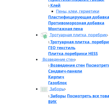
Клей
Пены, клеи, герметики
Пластифицирующая добавк
Противоморозная добавка
Монтажная пена
Тротуарная плитка, поребрик
Тротуарная плитка, поребр
ГЕО текстиль
Плитка,поребрики HESS
Возведение стен
Возведение стен
Посмотреть
Сэндвич-панели
Кирпич
Газоблок
Заборы
Заборы
Посмотреть все тов
ВИК