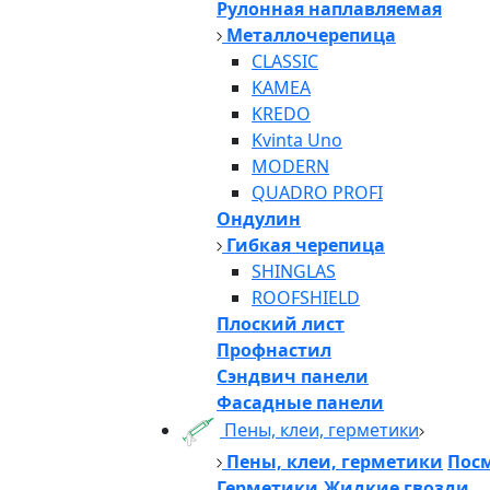
Рулонная наплавляемая
Металлочерепица
CLASSIC
KAMEA
KREDO
Kvinta Uno
MODERN
QUADRO PROFI
Ондулин
Гибкая черепица
SHINGLAS
ROOFSHIELD
Плоский лист
Профнастил
Сэндвич панели
Фасадные панели
Пены, клеи, герметики
Пены, клеи, герметики
Посм
Герметики,Жидкие гвозди