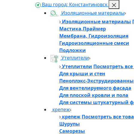
Ваш город:
Константиновск
Изоляционные материалы
Изоляционные материалы
Мастика,Праймер
Мембрана, Гидроизоляция
Гидроизоляционные смеси
Подложки
Утеплители
Утеплители
Посмотреть все
Для крыши и стен
Пеноплэкс-Экструдированны
Для вентелируемого фасада
Для плоской кровли и пола
Для системы штукатурный ф
крепеж
крепеж
Посмотреть все тов
Шурупы
Саморезы