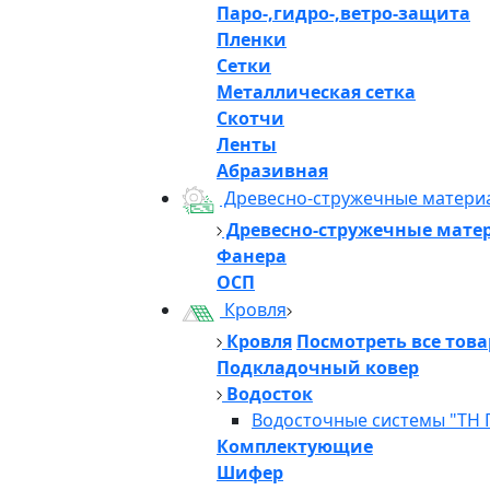
Паро-,гидро-,ветро-защита
Пленки
Сетки
Металлическая сетка
Скотчи
Ленты
Абразивная
Древесно-стружечные матери
Древесно-стружечные мате
Фанера
ОСП
Кровля
Кровля
Посмотреть все тов
Подкладочный ковер
Водосток
Водосточные системы "ТН 
Комплектующие
Шифер