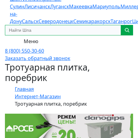
Сулин
Лисичанск
Луганск
Макеевка
Мариуполь
Милле
на-
Дону
Сальск
Северодонецк
Семикаракорск
Таганрог
Ц
Меню
8 (800) 550-30-60
Заказать обратный звонок
Тротуарная плитка,
поребрик
Главная
Интернет-Магазин
Тротуарная плитка, поребрик