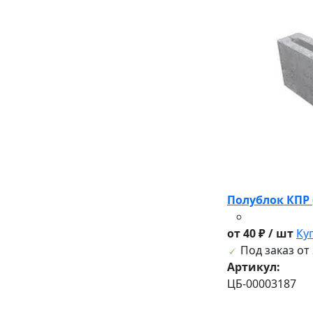
Полублок КПР 
от 40 ₽ / шт
Ку
Под заказ от 
Артикул:
ЦБ-00003187