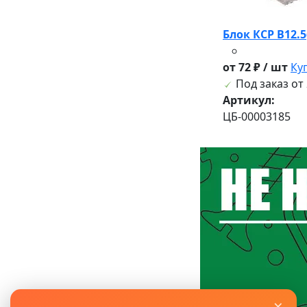
Блок КСР В12.
от 72 ₽ / шт
Ку
Под заказ от 
Артикул:
ЦБ-00003185
×