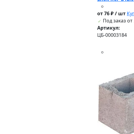
от 76 ₽ / шт
Ку
Под заказ от 
Артикул:
ЦБ-00003184