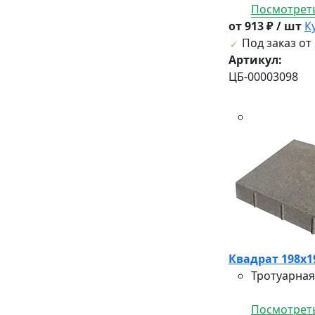
Посмотреть
от 913 ₽ / шт
К
Под заказ от 
Артикул:
ЦБ-00003098
Квадрат 198х19
Тротуарная
Посмотреть