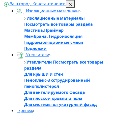
Ваш город:
Константиновск
Изоляционные материалы
Изоляционные материалы
Посмотреть все товары раздела
Мастика,Праймер
Мембрана, Гидроизоляция
Гидроизоляционные смеси
Подложки
Утеплители
Утеплители
Посмотреть все товары
раздела
Для крыши и стен
Пеноплэкс-Экструдированный
пенополистерол
Для вентелируемого фасада
Для плоской кровли и пола
Для системы штукатурный фасад
крепеж