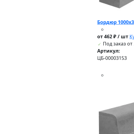
Бордюр 1000х3
от 462 ₽ / шт
К
Под заказ от 
Артикул:
ЦБ-00003153