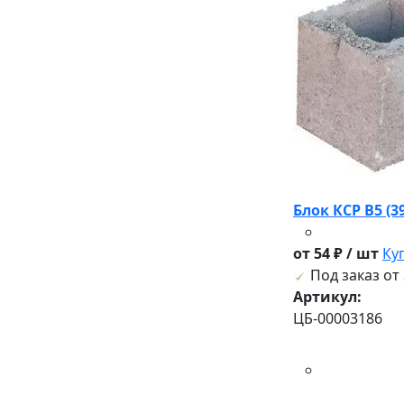
Блок КСР В5 (3
от 54 ₽ / шт
Ку
Под заказ от 
Артикул:
ЦБ-00003186