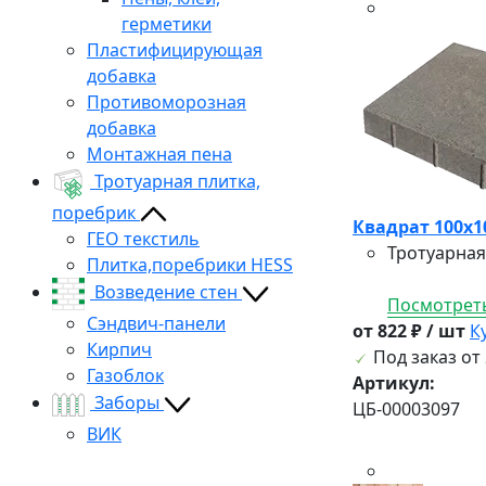
герметики
Пластифицирующая
добавка
Противоморозная
добавка
Монтажная пена
Тротуарная плитка,
поребрик
Квадрат 100х10
ГЕО текстиль
Тротуарная
Плитка,поребрики HESS
Возведение стен
Посмотреть
Сэндвич-панели
от 822 ₽ / шт
К
Кирпич
Под заказ от 
Газоблок
Артикул:
Заборы
ЦБ-00003097
ВИК