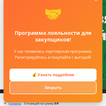
🤝
Программа лояльности для
закупщиков!
У нас появилась партнёрская программа.
Регистрируйтесь и покупайте с выгодой!
💰 Узнать подробнее
Закрыть
Войти
Регистрация
Корзина
Каталог
Кабинет
Смотрели
Max/TG
0
Корзина
0 позиций
на сумму
0 ₽