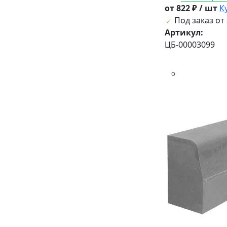
от 822 ₽ / шт
К
Под заказ от 
Артикул:
ЦБ-00003099