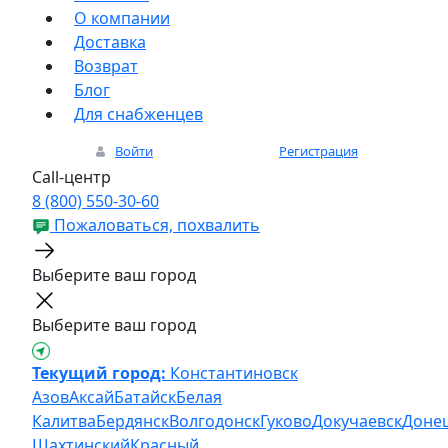
О компании
Доставка
Возврат
Блог
Для снабженцев
Войти
Регистрация
Call-центр
8 (800) 550-30-60
Пожаловаться, похвалить
Выберите ваш город
Выберите ваш город
Текущий город:
Константиновск
Азов
Аксай
Батайск
Белая
Калитва
Бердянск
Волгодонск
Гуково
Докучаевск
Доне
Шахтинский
Красный