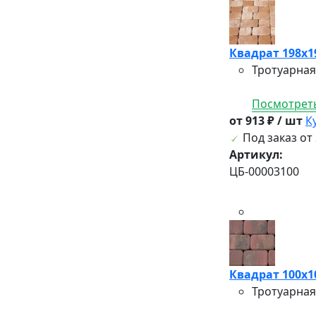
Квадрат 198х1
Тротуарная
Посмотреть
от 913 ₽ / шт
К
Под заказ от 
Артикул:
ЦБ-00003100
Квадрат 100х1
Тротуарная