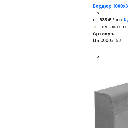
Бордюр 1000х3
от 583 ₽ / шт
К
Под заказ от 
Артикул:
ЦБ-00003152