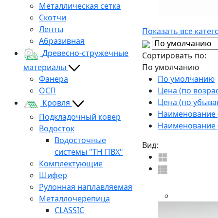
Металлическая сетка
Скотчи
Ленты
Показать все катег
Абразивная
Древесно-стружечные
Сортировать по:
материалы
По умолчанию
Фанера
По умолчанию
ОСП
Цена (по возра
Цена (по убыва
Кровля
Наименование (
Подкладочный ковер
Наименование (
Водосток
Водосточные
Вид:
системы "ТН ПВХ"
Комплектующие
Шифер
Рулонная наплавляемая
Металлочерепица
CLASSIC