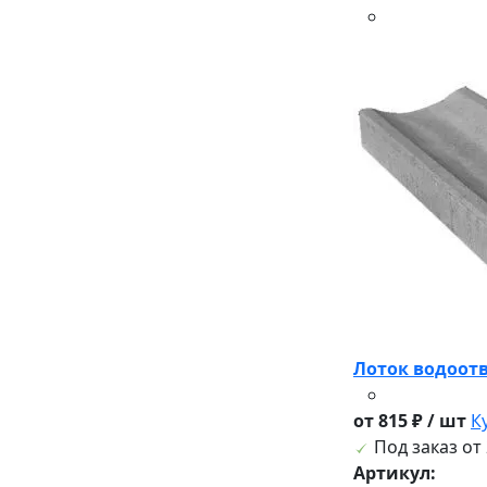
Лоток водоот
от 815 ₽ / шт
К
Под заказ от 
Артикул: