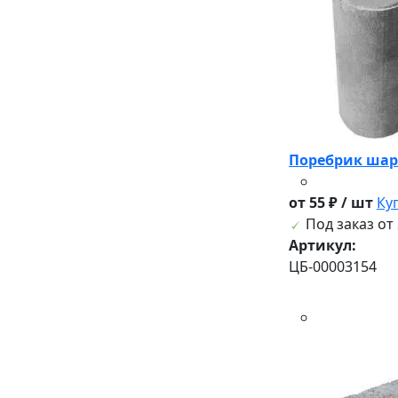
Поребрик шар
от 55 ₽ / шт
Ку
Под заказ от 
Артикул:
ЦБ-00003154