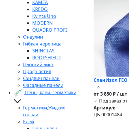
KAMEA
KREDO
Kvinta Uno
MODERN
QUADRO PROFI
Ондулин
Гибкая черепица
SHINGLAS
ROOFSHIELD
Плоский лист
Профнастил
Сэндвич панели
СпанИзол ГЕО 
Фасадные панели
Пены, клеи, герметики
от 3 850 ₽ / шт
Под заказ от 
Герметики,Жидкие
Артикул:
гвозди
ЦБ-00001484
Клей
Пены, клеи,