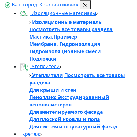
Ваш город:
Константиновск
Изоляционные материалы
Изоляционные материалы
Посмотреть все товары раздела
Мастика,Праймер
Мембрана, Гидроизоляция
Гидроизоляционные смеси
Подложки
Утеплители
Утеплители
Посмотреть все товары
раздела
Для крыши и стен
Пеноплэкс-Экструдированный
пенополистерол
Для вентелируемого фасада
Для плоской кровли и пола
Для системы штукатурный фасад
крепеж