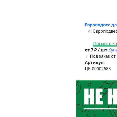
Европодвес дл
Европодвес
Посмотреть
от 7 ₽ / шт
Куп
Под заказ от 
Артикул:
ЦБ-00002683