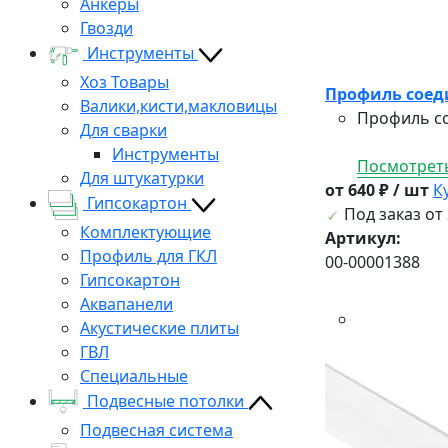
Анкеры
Гвозди
Инструменты
Хоз Товары
Профиль соед
Валики,кисти,макловицы
Профиль со
Для сварки
Инструменты
Посмотреть
Для штукатурки
от 640 ₽ / шт
К
Гипсокартон
Под заказ от 
Комплектующие
Артикул:
Профиль для ГКЛ
00-00001388
Гипсокартон
Аквапанели
Акустические плиты
ГВЛ
Специальные
Подвесные потолки
Подвесная система