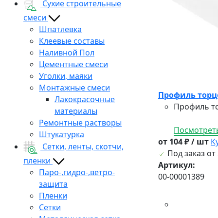
Сухие строительные
смеси
Шпатлевка
Клеевые составы
Наливной Пол
Цементные смеси
Уголки, маяки
Монтажные смеси
Профиль торц
Лакокрасочные
Профиль то
материалы
Ремонтные растворы
Посмотреть
Штукатурка
от 104 ₽ / шт
К
Сетки, ленты, скотчи,
Под заказ от 
пленки
Артикул:
Паро-,гидро-,ветро-
00-00001389
защита
Пленки
Сетки