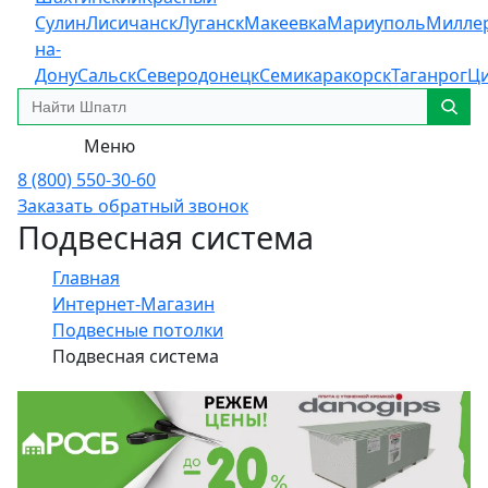
Сулин
Лисичанск
Луганск
Макеевка
Мариуполь
Милле
на-
Дону
Сальск
Северодонецк
Семикаракорск
Таганрог
Ц
Меню
8 (800) 550-30-60
Заказать обратный звонок
Подвесная система
Главная
Интернет-Магазин
Подвесные потолки
Подвесная система