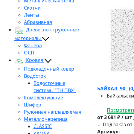
Металлическая сетка
Скотчи
Ленты
Абразивная
Древесно-стружечные
материалы
Фанера
ОСП
Кровля
Подкладочный ковер
Водосток
Водосточные
БАЙКАЛ 90 (0,6
системы "ТН ПВХ"
Байкальски
Комплектующие
Шифер
Посмотреть
Рулонная наплавляемая
от 3 691 ₽ / шт
Металлочерепица
Под заказ от 
CLASSIC
Артикул:
KAMEA