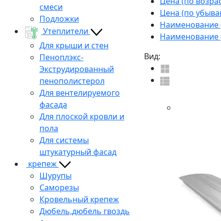
Цена (по возра
смеси
Цена (по убыва
Подложки
Наименование (
Утеплители
Наименование (
Для крыши и стен
Вид:
Пеноплэкс-
Экструдированный
пенополистерол
Для вентелируемого
фасада
Для плоской кровли и
пола
Для системы
штукатурный фасад
крепеж
Шурупы
Саморезы
Кровельный крепеж
Дюбель,дюбель гвоздь