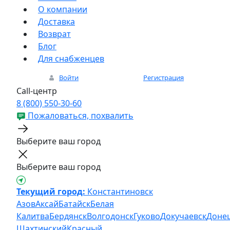
О компании
Доставка
Возврат
Блог
Для снабженцев
Войти
Регистрация
Call-центр
8 (800) 550-30-60
Пожаловаться, похвалить
Выберите ваш город
Выберите ваш город
Текущий город:
Константиновск
Азов
Аксай
Батайск
Белая
Калитва
Бердянск
Волгодонск
Гуково
Докучаевск
Доне
Шахтинский
Красный