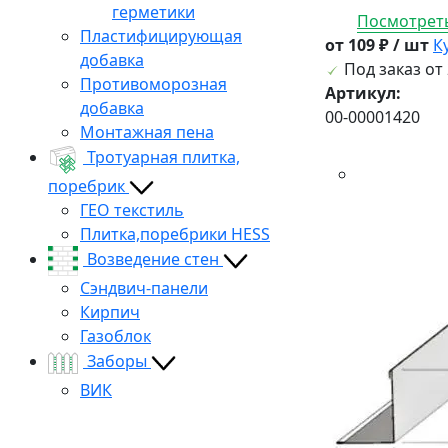
герметики
Посмотреть
Пластифицирующая
от 109 ₽ / шт
К
добавка
Под заказ от 
Противоморозная
Артикул:
добавка
00-00001420
Монтажная пена
Тротуарная плитка,
поребрик
ГЕО текстиль
Плитка,поребрики HESS
Возведение стен
Сэндвич-панели
Кирпич
Газоблок
Заборы
ВИК