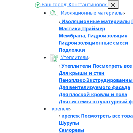
Ваш город:
Константиновск
Изоляционные материалы
Изоляционные материалы
Мастика,Праймер
Мембрана, Гидроизоляция
Гидроизоляционные смеси
Подложки
Утеплители
Утеплители
Посмотреть все
Для крыши и стен
Пеноплэкс-Экструдированны
Для вентелируемого фасада
Для плоской кровли и пола
Для системы штукатурный ф
крепеж
крепеж
Посмотреть все тов
Шурупы
Саморезы