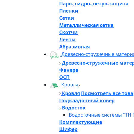
Паро-,гидро-,ветро-защита
Пленки
Сетки
Металлическая сетка
Скотчи
Ленты
Абразивная
Древесно-стружечные матери
Древесно-стружечные мате
Фанера
ОСП
Кровля
Кровля
Посмотреть все тов
Подкладочный ковер
Водосток
Водосточные системы "ТН 
Комплектующие
Шифер