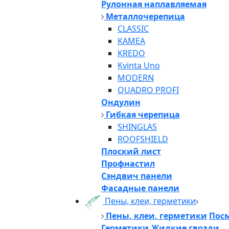
Рулонная наплавляемая
Металлочерепица
CLASSIC
KAMEA
KREDO
Kvinta Uno
MODERN
QUADRO PROFI
Ондулин
Гибкая черепица
SHINGLAS
ROOFSHIELD
Плоский лист
Профнастил
Сэндвич панели
Фасадные панели
Пены, клеи, герметики
Пены, клеи, герметики
Посм
Герметики,Жидкие гвозди