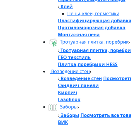
Клей
Пены, клеи, герметики
Пластифицирующая добавк
Противоморозная добавка
Монтажная пена
Тротуарная плитка, поребрик
Тротуарная плитка, поребр
ГЕО текстиль
Плитка,поребрики HESS
Возведение стен
Возведение стен
Посмотреть
Сэндвич-панели
Кирпич
Газоблок
Заборы
Заборы
Посмотреть все тов
ВИК