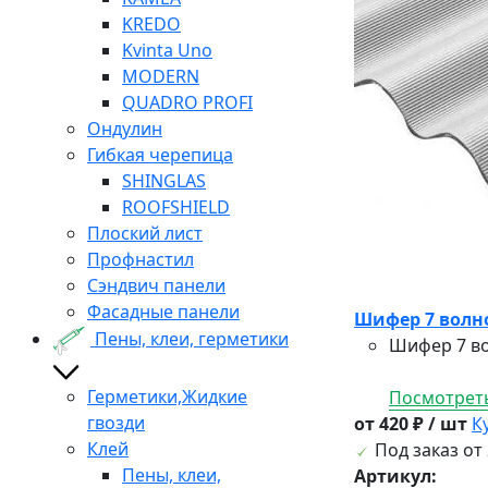
KREDO
Kvinta Uno
MODERN
QUADRO PROFI
Ондулин
Гибкая черепица
SHINGLAS
ROOFSHIELD
Плоский лист
Профнастил
Сэндвич панели
Фасадные панели
Шифер 7 волно
Пены, клеи, герметики
Шифер 7 во
Герметики,Жидкие
Посмотреть
гвозди
от 420 ₽ / шт
К
Клей
Под заказ от 
Пены, клеи,
Артикул: