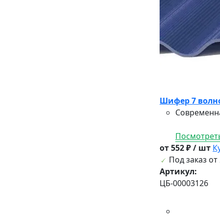
Шифер 7 волно
Современна
Посмотреть
от 552 ₽ / шт
К
Под заказ от 
Артикул:
ЦБ-00003126