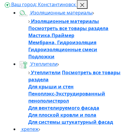
Ваш город:
Константиновск
Изоляционные материалы
Изоляционные материалы
Посмотреть все товары раздела
Мастика,Праймер
Мембрана, Гидроизоляция
Гидроизоляционные смеси
Подложки
Утеплители
Утеплители
Посмотреть все товары
раздела
Для крыши и стен
Пеноплэкс-Экструдированный
пенополистерол
Для вентелируемого фасада
Для плоской кровли и пола
Для системы штукатурный фасад
крепеж