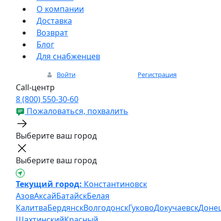
О компании
Доставка
Возврат
Блог
Для снабженцев
Войти
Регистрация
Call-центр
8 (800) 550-30-60
Пожаловаться, похвалить
Выберите ваш город
Выберите ваш город
Текущий город:
Константиновск
Азов
Аксай
Батайск
Белая
Калитва
Бердянск
Волгодонск
Гуково
Докучаевск
Доне
Шахтинский
Красный