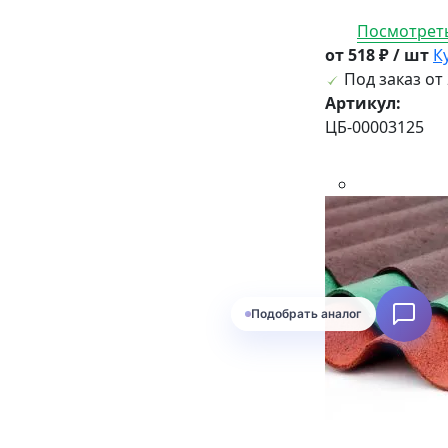
Посмотреть
от 518 ₽ / шт
К
Под заказ от 
Артикул:
ЦБ-00003125
Подобрать аналог