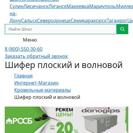
Сулин
Лисичанск
Луганск
Макеевка
Мариуполь
Милле
на-
Дону
Сальск
Северодонецк
Семикаракорск
Таганрог
Ц
Меню
8 (800) 550-30-60
Заказать обратный звонок
Шифер плоский и волновой
Главная
Интернет-Магазин
Кровельные материалы
Шифер плоский и волновой