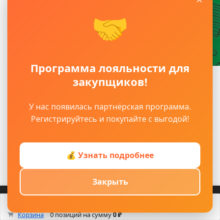
🤝
Программа лояльности для
Главное
закупщиков!
Главная
Каталог
У нас появилась партнёрская программа.
Оплата
Регистрируйтесь и покупайте с выгодой!
Контакты
О компании
Доставка
💰 Узнать подробнее
Возврат
Блог
Закрыть
Для снабженцев
Войти
Регистрация
Каталог
Корзина
Каталог
Кабинет
Смотрели
Max/TG
0
Корзина
0 позиций
на сумму
0 ₽
Изоляционные материалы