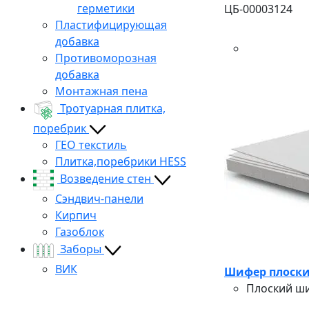
герметики
ЦБ-00003124
Пластифицирующая
добавка
Противоморозная
добавка
Монтажная пена
Тротуарная плитка,
поребрик
ГЕО текстиль
Плитка,поребрики HESS
Возведение стен
Сэндвич-панели
Кирпич
Газоблок
Заборы
ВИК
Шифер плоски
Плоский ши