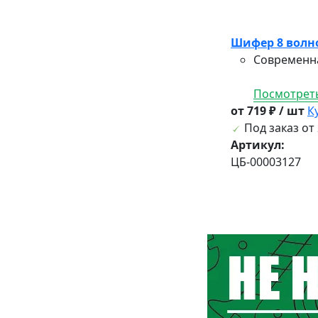
Шифер 8 волн
Современна
Посмотреть
от 719 ₽ / шт
К
Под заказ от 
Артикул:
ЦБ-00003127