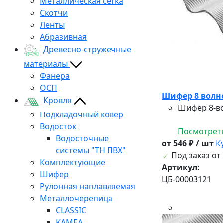
Металлическая сетка
Скотчи
Ленты
Абразивная
Древесно-стружечные
материалы
Фанера
ОСП
Шифер 8 волно
Кровля
Шифер 8-во
Подкладочный ковер
Водосток
Посмотреть
Водосточные
от 546 ₽ / шт
К
системы "ТН ПВХ"
Под заказ от 
Комплектующие
Артикул:
Шифер
ЦБ-00003121
Рулонная наплавляемая
Металлочерепица
CLASSIC
KAMEA