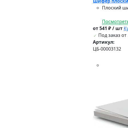
Шифер плоски
Плоский ши
Посмотреть
от 541 ₽ / шт
К
Под заказ от 
Артикул:
ЦБ-00003132