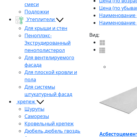
Цена (по возра
смеси
Цена (по убыва
Подложки
Наименование (
Утеплители
Наименование (
Для крыши и стен
Вид:
Пеноплэкс-
Экструдированный
пенополистерол
Для вентелируемого
фасада
Для плоской кровли и
пола
Для системы
штукатурный фасад
крепеж
Шурупы
Саморезы
Кровельный крепеж
Дюбель,дюбель гвоздь
Асбестоцемент