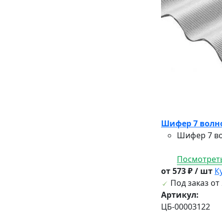
Шифер 7 волно
Шифер 7 во
Посмотреть
от 573 ₽ / шт
К
Под заказ от 
Артикул:
ЦБ-00003122