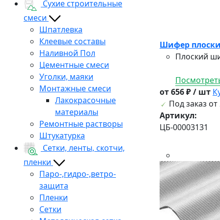
Сухие строительные
смеси
Шпатлевка
Клеевые составы
Шифер плоски
Наливной Пол
Плоский ши
Цементные смеси
Уголки, маяки
Посмотреть
Монтажные смеси
от 656 ₽ / шт
К
Лакокрасочные
Под заказ от 
материалы
Артикул:
Ремонтные растворы
ЦБ-00003131
Штукатурка
Сетки, ленты, скотчи,
пленки
Паро-,гидро-,ветро-
защита
Пленки
Сетки