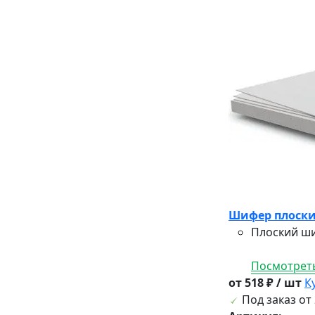
Шифер плоски
Плоский ши
Посмотреть
от 518 ₽ / шт
К
Под заказ от 