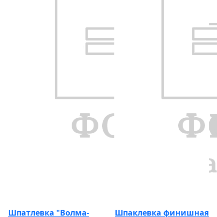
Шпатлевка "Волма-
Шпаклевка финишная