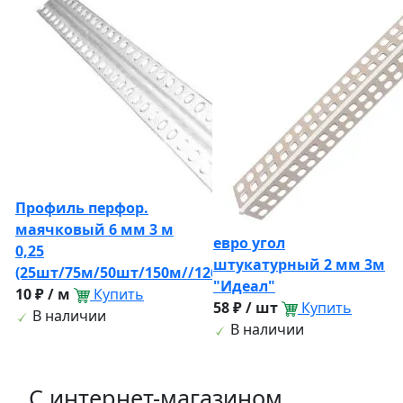
Профиль перфор.
маячковый 6 мм 3 м
евро угол
0,25
штукатурный 2 мм 3м
(25шт/75м/50шт/150м//12600м)
"Идеал"
10 ₽ / м
Купить
58 ₽ / шт
Купить
В наличии
В наличии
C интернет-магазином