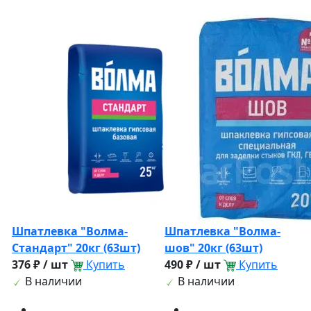
Шпатлевка "Волма-
Шпатлевка "Волма-
Стандарт" 20кг (63шт)
шов" 20кг (63шт)
376 ₽ / шт
Купить
490 ₽ / шт
Купить
В наличии
В наличии