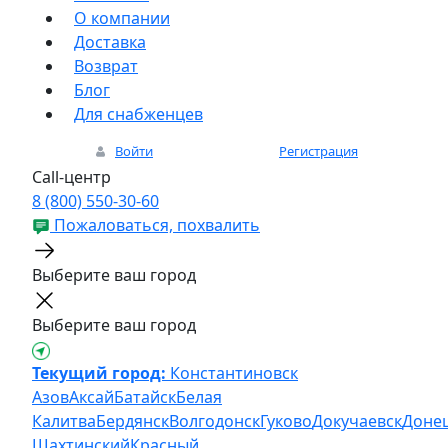
О компании
Доставка
Возврат
Блог
Для снабженцев
Войти
Регистрация
Call-центр
8 (800) 550-30-60
Пожаловаться, похвалить
Выберите ваш город
Выберите ваш город
Текущий город:
Константиновск
Азов
Аксай
Батайск
Белая
Калитва
Бердянск
Волгодонск
Гуково
Докучаевск
Доне
Шахтинский
Красный