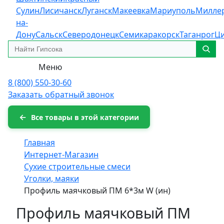
Сулин
Лисичанск
Луганск
Макеевка
Мариуполь
Милле
на-
Дону
Сальск
Северодонецк
Семикаракорск
Таганрог
Ц
Меню
8 (800) 550-30-60
Заказать обратный звонок
Все товары в этой категории
Главная
Интернет-Магазин
Сухие строительные смеси
Уголки, маяки
Профиль маячковый ПМ 6*3м W (ин)
Профиль маячковый ПМ