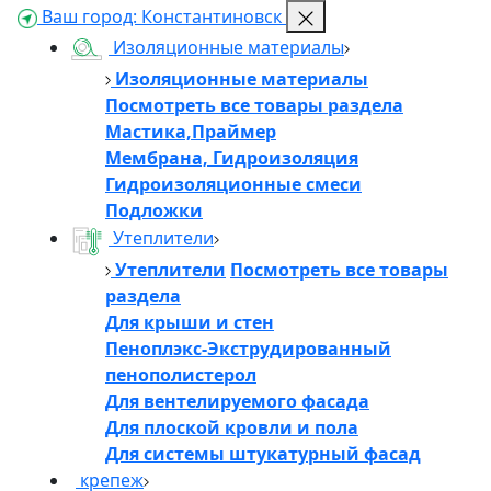
Ваш город:
Константиновск
Изоляционные материалы
Изоляционные материалы
Посмотреть все товары раздела
Мастика,Праймер
Мембрана, Гидроизоляция
Гидроизоляционные смеси
Подложки
Утеплители
Утеплители
Посмотреть все товары
раздела
Для крыши и стен
Пеноплэкс-Экструдированный
пенополистерол
Для вентелируемого фасада
Для плоской кровли и пола
Для системы штукатурный фасад
крепеж